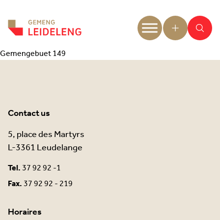
Aller au contenu
Gemengebuet 149
Contact us
5, place des Martyrs
L-3361 Leudelange
Tel.
37 92 92 -1
Fax.
37 92 92 - 219
Horaires