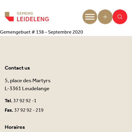
Aller au contenu
Gemengebuet # 138 – Septembre 2020
Contact us
5, place des Martyrs
L-3361 Leudelange
Tel.
37 92 92 -1
Fax.
37 92 92 - 219
Horaires