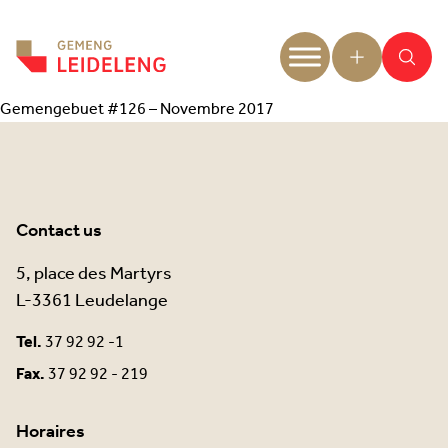
Aller au contenu
Gemengebuet #126 – Novembre 2017
Contact us
5, place des Martyrs
L-3361 Leudelange
Tel.
37 92 92 -1
Fax.
37 92 92 - 219
Horaires