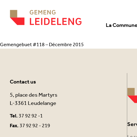
Aller au contenu
La Commun
Gemengebuet #118 – Décembre 2015
Contact us
5, place des Martyrs
L-3361 Leudelange
Tel.
37 92 92 -1
Ser
Fax.
37 92 92 - 219