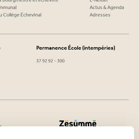
es bourgmestre et échevins
E-Reider
ommunal
Actus & Agenda
u Collège Échevinal
Adresses
e
Permanence École (intempéries)
37 92 92 - 300