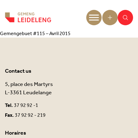
Aller au contenu
Gemengebuet #115 – Avril 2015
Contact us
5, place des Martyrs
L-3361 Leudelange
Tel.
37 92 92 -1
Fax.
37 92 92 - 219
Horaires