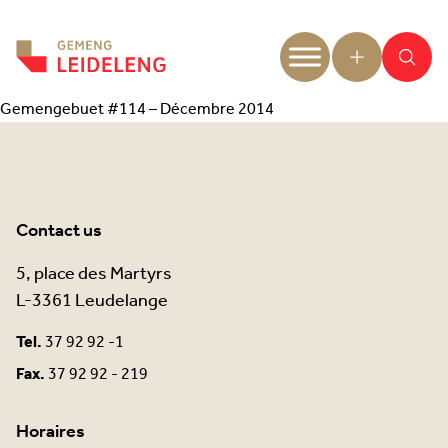
Aller au contenu
Gemengebuet #114 – Décembre 2014
Contact us
5, place des Martyrs
L-3361 Leudelange
Tel.
37 92 92 -1
Fax.
37 92 92 - 219
Horaires