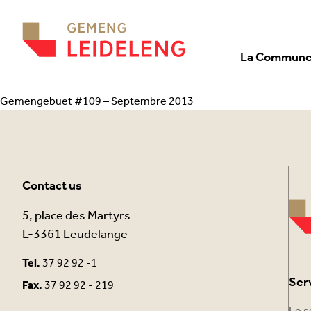
Aller au contenu
La Commun
Gemengebuet #109 – Septembre 2013
Contact us
5, place des Martyrs
L-3361 Leudelange
Tel.
37 92 92 -1
Ser
Fax.
37 92 92 - 219