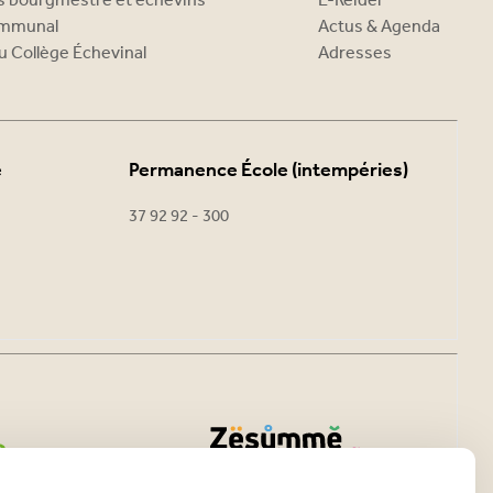
es bourgmestre et échevins
E-Reider
ommunal
Actus & Agenda
u Collège Échevinal
Adresses
e
Permanence École (intempéries)
37 92 92 - 300