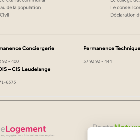
ecrétariat communal
Le collège d
au de la population
Le conseil c
Civil
Déclaration d
manence Conciergerie
Permanence Techniqu
2 92 - 400
37 92 92 - 444
IS – CIS Leudelange
71-6375