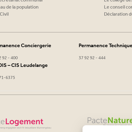
ecrétariat communal
Le collège d
au de la population
Le conseil c
Civil
Déclaration d
manence Conciergerie
Permanence Techniqu
2 92 - 400
37 92 92 - 444
IS – CIS Leudelange
71-6375