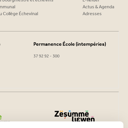
es bourgmestre et échevins
E-Reider
ommunal
Actus & Agenda
u Collège Échevinal
Adresses
e
Permanence École (intempéries)
37 92 92 - 300