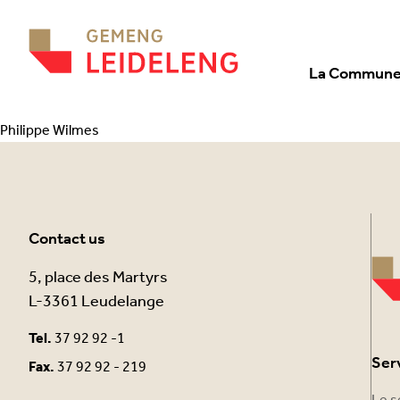
Aller au contenu
La Commun
Philippe Wilmes
Contact us
5, place des Martyrs
L-3361 Leudelange
Tel.
37 92 92 -1
Ser
Fax.
37 92 92 - 219