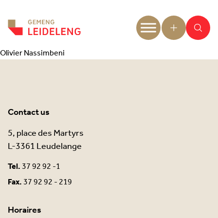
Aller au contenu
Olivier Nassimbeni
Contact us
5, place des Martyrs
L-3361 Leudelange
Tel.
37 92 92 -1
Fax.
37 92 92 - 219
Horaires