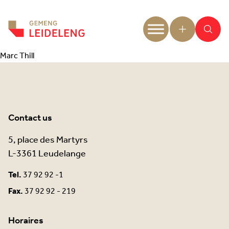
Aller au contenu
Marc Thill
Contact us
5, place des Martyrs
L-3361 Leudelange
Tel.
37 92 92 -1
Fax.
37 92 92 - 219
Horaires