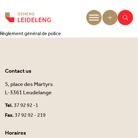
Aller au contenu
Règlement général de police
Contact us
5, place des Martyrs
L-3361 Leudelange
Tel.
37 92 92 -1
Fax.
37 92 92 - 219
Horaires