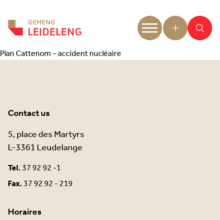
Aller au contenu
Plan Cattenom – accident nucléaire
Contact us
5, place des Martyrs
L-3361 Leudelange
Tel.
37 92 92 -1
Fax.
37 92 92 - 219
Horaires