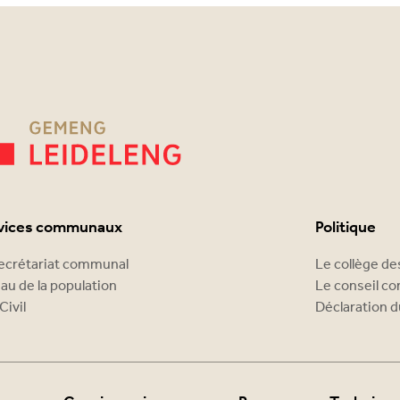
vices communaux
Politique
ecrétariat communal
Le collège d
au de la population
Le conseil c
Civil
Déclaration d