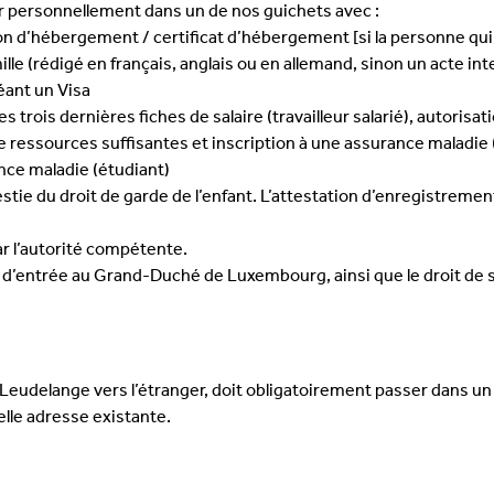
er personnellement dans un de nos guichets avec :
tion d’hébergement / certificat d’hébergement [si la personne qui
mille (rédigé en français, anglais ou en allemand, sinon un acte int
héant un Visa
trois dernières fiches de salaire (travailleur salarié), autorisat
 de ressources suffisantes et inscription à une assurance maladie
ance maladie (étudiant)
ie du droit de garde de l’enfant. L’attestation d’enregistrement 
ar l’autorité compétente.
entrée au Grand-Duché de Luxembourg, ainsi que le droit de séjo
udelange vers l’étranger, doit obligatoirement passer dans un d
elle adresse existante.