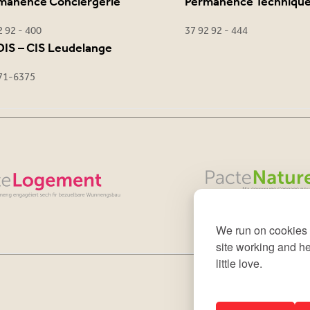
manence Conciergerie
Permanence Techniqu
2 92 - 400
37 92 92 - 444
IS – CIS Leudelange
71-6375
We run on cookies 
site working and he
little love.