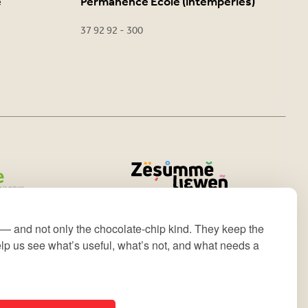
e
Permanence École (intempéries)
37 92 92 - 300
— and not only the chocolate-chip kind. They keep the
lp us see what’s useful, what’s not, and what needs a
Déclaration d’accessibilité
Notice Légale
site by
lola