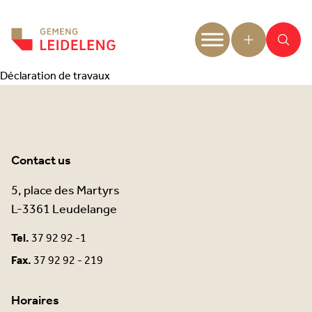
Aller au contenu
Déclaration de travaux
Contact us
5, place des Martyrs
L-3361 Leudelange
Tel.
37 92 92 -1
Fax.
37 92 92 - 219
Horaires